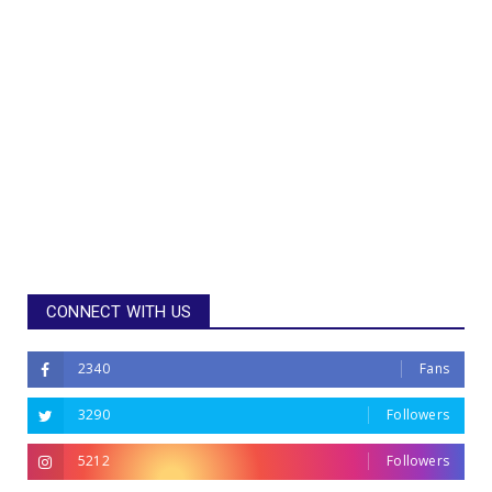
CONNECT WITH US
2340
Fans
3290
Followers
5212
Followers