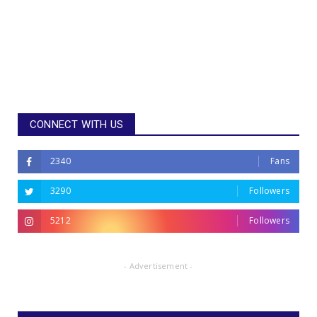
CONNECT WITH US
2340
Fans
3290
Followers
5212
Followers
- Advertisement -