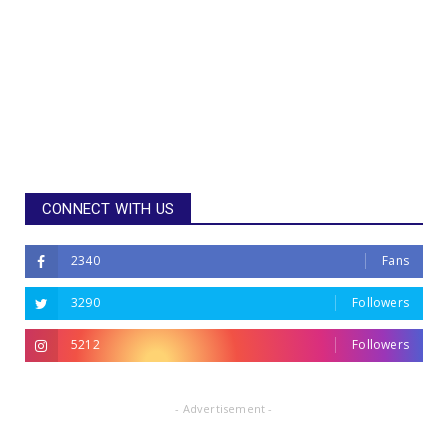
CONNECT WITH US
2340
Fans
3290
Followers
5212
Followers
- Advertisement -