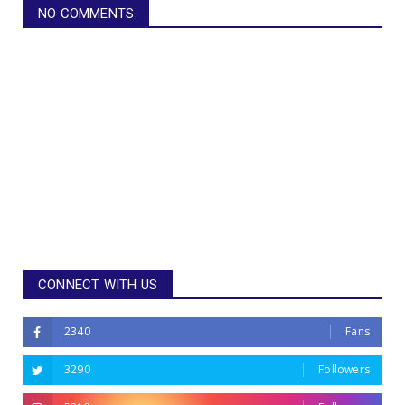
NO COMMENTS
CONNECT WITH US
2340
Fans
3290
Followers