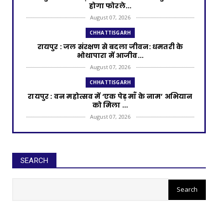
होगा फोरले...
August 07, 2026
CHHATTISGARH
रायपुर : जल संरक्षण से बदला जीवन: धमतरी के
भोथापारा में आजीव...
August 07, 2026
CHHATTISGARH
रायपुर : वन महोत्सव में ‘एक पेड़ माँ के नाम’ अभियान
को मिला ...
August 07, 2026
CHHATTISGARH
रायपुर : राष्ट्रीय हथकरघा दिवस पर प्रदेश स्तरीय
बुनकर सम्मेल...
SEARCH
August 07, 2026
रायपुर : आरसीसी नालियों के निर्माण के
CHHATTISGARH
लिए 99.25 लाख मंजूर
रायपुर : शराब दुकानों में गड़बड़ी पर आबकारी विभाग
का बड़ा एक...
August 06, 2026