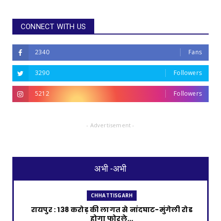
CONNECT WITH US
2340
Fans
3290
Followers
5212
Followers
- Advertisement -
अभी -अभी
CHHATTISGARH
रायपुर : 138 करोड़ की लागत से नांदघाट-मुंगेली रोड
होगा फोरले...