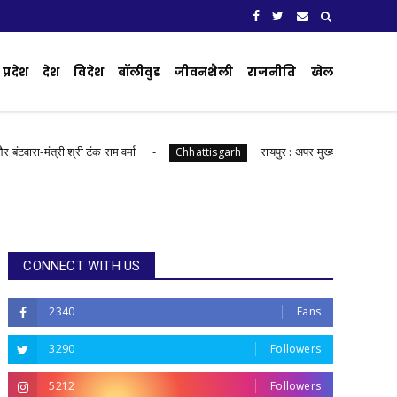
प्रदेश
देश
विदेश
बॉलीवुड
जीवनशैली
राजनीति
खेल
मंत्री श्री टंक राम वर्मा
रायपुर : अपर मुख्य सचिव ने हाथी नियंत्रण के
Chhattisgarh
CONNECT WITH US
2340
Fans
3290
Followers
5212
Followers