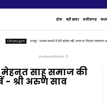
होम
बड़ी ख़बर
छत्तीसगढ़
मध्य 
रायपुर : राजस्व मामलों में देरी बर्दाश्त नहीं, समय पर निपटाएं नामांतरण और बंटवारा-
hattisgarh
{Featured}{slider-7}
र मेहनत साहू समाज की
 - श्री अरुण साव