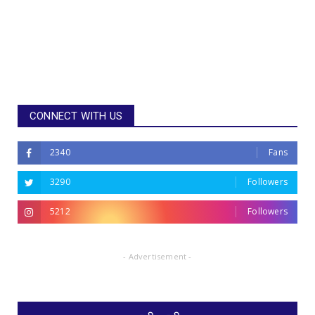
CONNECT WITH US
2340
Fans
3290
Followers
5212
Followers
- Advertisement -