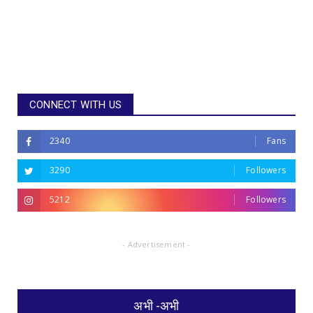
CONNECT WITH US
2340
Fans
3290
Followers
5212
Followers
- Advertisement -
अभी -अभी