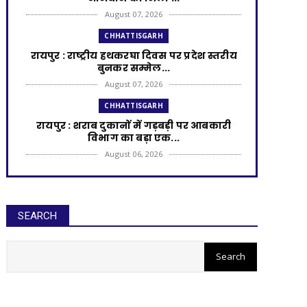
August 07, 2026
CHHATTISGARH
रायपुर : राष्ट्रीय हथकरघा दिवस पर प्रदेश स्तरीय
बुनकर सम्मेल...
August 07, 2026
CHHATTISGARH
रायपुर : शराब दुकानों में गड़बड़ी पर आबकारी
विभाग का बड़ा एक...
August 06, 2026
CHHATTISGARH
रायपुर : विकसित छत्तीसगढ़ की मजबूत नींव के
लिए पोषण एवं बाल ...
SEARCH
August 06, 2026
रायपुर : आरसीसी नालियों के निर्माण
CHHATTISGARH
के लिए 99.25 लाख मंजूर
​रायपुर : ​छत्तीसगढ़ में खरीफ फसलों का डिजिटल
'एक्स-रे'
August 06, 2026