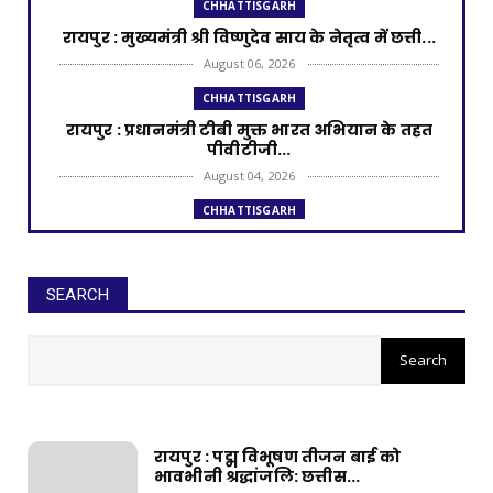
CHHATTISGARH
रायपुर : मुख्यमंत्री श्री विष्णुदेव साय के नेतृत्व में छत्ती...
August 06, 2026
CHHATTISGARH
रायपुर : प्रधानमंत्री टीबी मुक्त भारत अभियान के तहत
पीवीटीजी...
August 04, 2026
CHHATTISGARH
रायपुर : राज्यपाल श्री डेका और मुख्यमंत्री श्री साय की
उपस्थ...
August 02, 2026
SEARCH
CHHATTISGARH
रायपुर : आरसीसी नालियों के निर्माण के
रायपुर : प्रधानमंत्री आवास योजना से साकार हो रहा
लिए 99.25 लाख मंजूर
गरीब परिवार...
July 31, 2026
CHHATTISGARH
रायपुर : पद्म विभूषण तीजन बाई को
रायपुर : छत्तीसगढ़ में अमानक पनीर और डेयरी
भावभीनी श्रद्धांजलि: छत्तीस...
एनालॉग उत्पादों प...