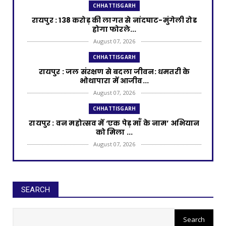
CHHATTISGARH
रायपुर : 138 करोड़ की लागत से नांदघाट-मुंगेली रोड
होगा फोरले...
August 07, 2026
CHHATTISGARH
रायपुर : जल संरक्षण से बदला जीवन: धमतरी के
भोथापारा में आजीव...
August 07, 2026
CHHATTISGARH
रायपुर : वन महोत्सव में ‘एक पेड़ माँ के नाम’ अभियान
को मिला ...
August 07, 2026
CHHATTISGARH
रायपुर : राष्ट्रीय हथकरघा दिवस पर प्रदेश स्तरीय
बुनकर सम्मेल...
SEARCH
August 07, 2026
रायपुर : मुख्यमंत्री साय 14 नवंबर को
CHHATTISGARH
करेंगे धान खरीदी का शुभारंभ
रायपुर : शराब दुकानों में गड़बड़ी पर आबकारी विभाग