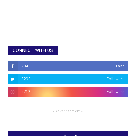
CONNECT WITH US
2340
Fans
3290
Followers
5212
Followers
- Advertisement -