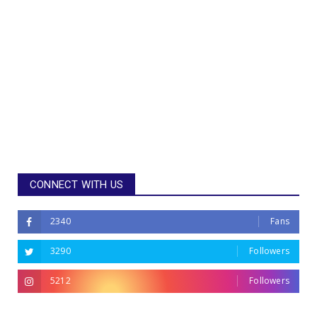
CONNECT WITH US
2340
Fans
3290
Followers
5212
Followers