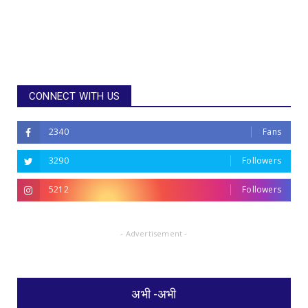
CONNECT WITH US
2340
Fans
3290
Followers
5212
Followers
- Advertisement -
अभी -अभी