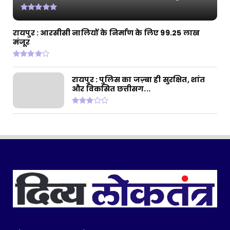
के तहत प्रदेश...
July 30, 2026
CHHATTISGARH
रायपुर : आरसीसी नालियों के निर्माण के लिए 99.25 लाख
मंजूर
रायपुर : बैटरी चालित ट्राइसाइकिल से बदली जिंदगी:
मोहला के हि...
July 28, 2026
रायपुर : पुलिस का जज़्बा ही सुरक्षित, शांत
और विकसित छत्तीसग...