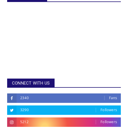
CONNECT WITH US
2340
Fans
3290
Followers
5212
Followers