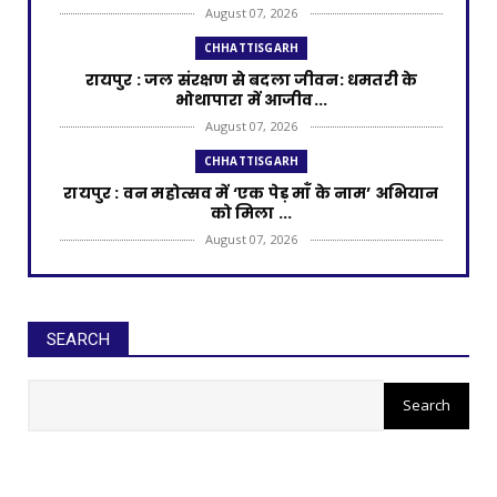
August 07, 2026
CHHATTISGARH
रायपुर : जल संरक्षण से बदला जीवन: धमतरी के
भोथापारा में आजीव...
August 07, 2026
CHHATTISGARH
रायपुर : वन महोत्सव में ‘एक पेड़ माँ के नाम’ अभियान
को मिला ...
August 07, 2026
CHHATTISGARH
रायपुर : राष्ट्रीय हथकरघा दिवस पर प्रदेश स्तरीय
बुनकर सम्मेल...
SEARCH
August 07, 2026
रायपुर : मुख्यमंत्री साय 14 नवंबर को
CHHATTISGARH
करेंगे धान खरीदी का शुभारंभ
रायपुर : शराब दुकानों में गड़बड़ी पर आबकारी विभाग
का बड़ा एक...
August 06, 2026