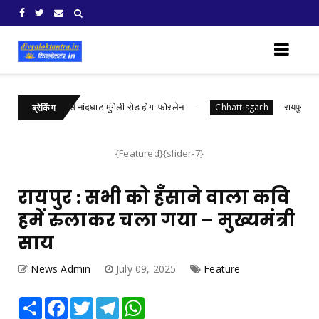
करोड़ की लागत से नांदघाट-मुंगेली रोड होगा फोरलेन
रायपुर : जल सं
Chhattisgarh
ब्रेकिंग
{Featured}{slider-7}
रायपुर : सभी को हँसाने वाला कवि
हमें रुलाकर चला गया – मुख्यमंत्री
साय
News Admin
July 09, 2025
Feature
Share
Facebook
Twitter
Telegram
WhatsApp