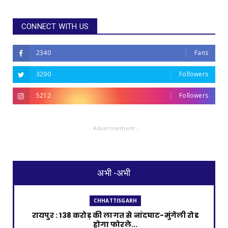
CONNECT WITH US
2340
Fans
3290
Followers
5212
Followers
- Advertisement -
अभी -अभी
CHHATTISGARH
रायपुर : 138 करोड़ की लागत से नांदघाट-मुंगेली रोड
होगा फोरले...