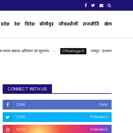
प्रदेश
देश
विदेश
बॉलीवुड
जीवनशैली
राजनीति
खेल
प अभियान‘ का शुभारंभ
रायपुर : प्रधानमंत्री आवास योजना से साकार 
Chhattisgarh
CONNECT WITH US
2340
Fans
3290
Followers
5212
Followers