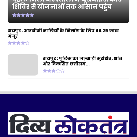
शिविर से योजनाओं तक आसान पहुंच
रायपुर : धरती आबा जनजातीय ग्राम उत्कर्ष अभियान
के तहत प्रदेश...
July 30, 2026
CHHATTISGARH
रायपुर : आरसीसी नालियों के निर्माण के लिए 99.25 लाख
मंजूर
रायपुर : बैटरी चालित ट्राइसाइकिल से बदली जिंदगी:
मोहला के हि...
July 28, 2026
रायपुर : पुलिस का जज़्बा ही सुरक्षित, शांत
और विकसित छत्तीसग...