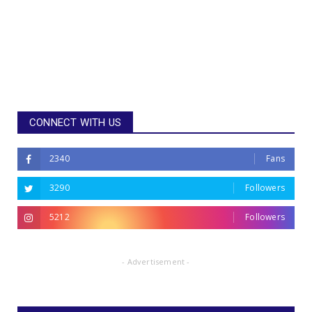
CONNECT WITH US
2340
Fans
3290
Followers
5212
Followers
- Advertisement -