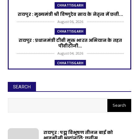
CHHATTISGARH
रायपुर : मुख्यमंत्री श्री विष्णुदेव साय के नेतृत्व में छत्ती...
August 06, 2026
CHHATTISGARH
रायपुर : प्रधानमंत्री टीबी मुक्त भारत अभियान के तहत
पीवीटीजी...
August 04, 2026
CHHATTISGARH
रायपुर : राज्यपाल श्री डेका और मुख्यमंत्री श्री साय की
उपस्थ...
August 02, 2026
SEARCH
CHHATTISGARH
रायपुर : आरसीसी नालियों के निर्माण के
रायपुर : प्रधानमंत्री आवास योजना से साकार हो रहा
लिए 99.25 लाख मंजूर
गरीब परिवार...
July 31, 2026
CHHATTISGARH
रायपुर : पद्म विभूषण तीजन बाई को
रायपुर : छत्तीसगढ़ में अमानक पनीर और डेयरी
भावभीनी श्रद्धांजलि: छत्तीस...