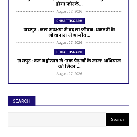
होगा फोरले...
August 07, 2026
CHHATTISGARH
रायपुर : जल संरक्षण से बदला जीवन: धमतरी के
भोथापारा में आजीव...
August 07, 2026
CHHATTISGARH
रायपुर : वन महोत्सव में ‘एक पेड़ माँ के नाम’ अभियान
को मिला ...
August 07, 2026
CHHATTISGARH
रायपुर : राष्ट्रीय हथकरघा दिवस पर प्रदेश स्तरीय
बुनकर सम्मेल...
SEARCH
August 07, 2026
रायपुर : मुख्यमंत्री साय 14 नवंबर को
CHHATTISGARH
करेंगे धान खरीदी का शुभारंभ
रायपुर : शराब दुकानों में गड़बड़ी पर आबकारी विभाग
का बड़ा एक...
August 06, 2026