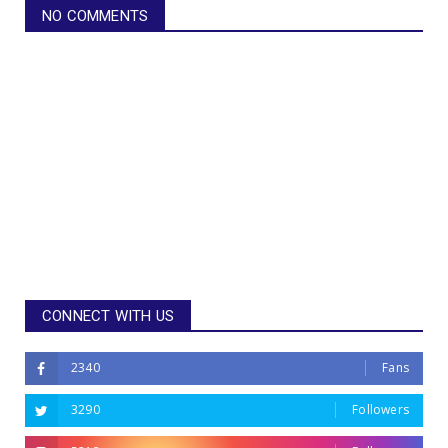
NO COMMENTS
CONNECT WITH US
2340
Fans
3290
Followers