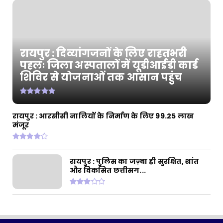
CHHATTISGARH
रायपुर : आरसीसी नालियों के निर्माण के लिए 99.25
लाख मंजूर
July 30, 2026
रायपुर : दिव्यांगजनों के लिए राहतभरी
CHHATTISGARH
पहलः जिला अस्पतालों में यूडीआईडी कार्ड
शिविर से योजनाओं तक आसान पहुंच
रायपुर : धरती आबा जनजातीय ग्राम उत्कर्ष अभियान
के तहत प्रदेश...
July 30, 2026
CHHATTISGARH
रायपुर : आरसीसी नालियों के निर्माण के लिए 99.25 लाख
मंजूर
रायपुर : बैटरी चालित ट्राइसाइकिल से बदली जिंदगी:
मोहला के हि...
July 28, 2026
रायपुर : पुलिस का जज़्बा ही सुरक्षित, शांत
और विकसित छत्तीसग...