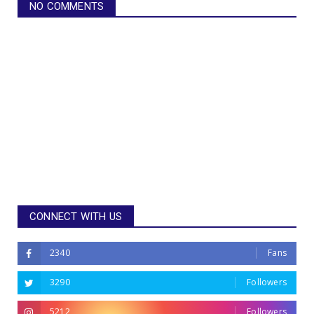
NO COMMENTS
CONNECT WITH US
2340
Fans
3290
Followers
5212
Followers