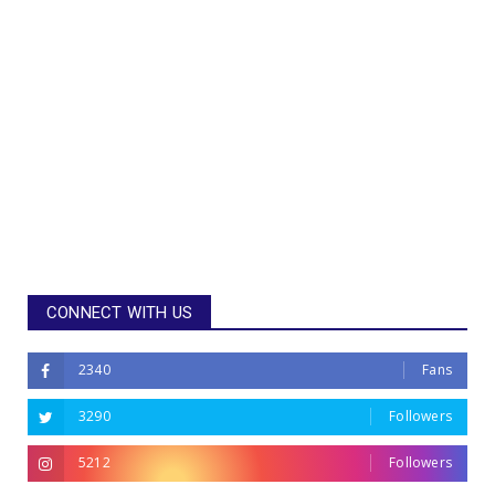
CONNECT WITH US
2340
Fans
3290
Followers
5212
Followers