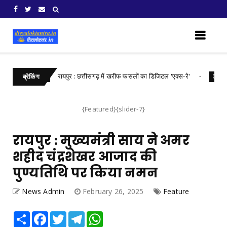
​रायपुर : ​छत्तीसगढ़ में खरीफ फसलों का डिजिटल 'एक्स-रे'
Chhattisgarh
Chhattis
ब्रेकिंग
{Featured}{slider-7}
रायपुर : मुख्यमंत्री साय ने अमर
शहीद चंद्रशेखर आजाद की
पुण्यतिथि पर किया नमन
News Admin
February 26, 2025
Feature
Share
Facebook
Twitter
Telegram
WhatsApp