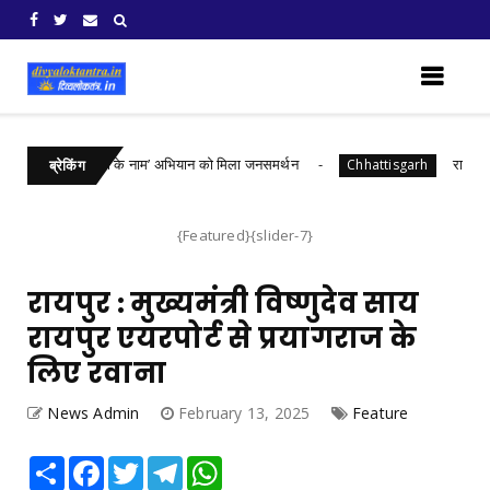
त्सव में ‘एक पेड़ माँ के नाम’ अभियान को मिला जनसमर्थन
रायपुर : राष
Chhattisgarh
ब्रेकिंग
{Featured}{slider-7}
रायपुर : मुख्यमंत्री विष्णुदेव साय
रायपुर एयरपोर्ट से प्रयागराज के
लिए रवाना
News Admin
February 13, 2025
Feature
Share
Facebook
Twitter
Telegram
WhatsApp