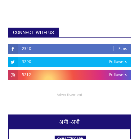
CONNECT WITH US
2340
Fans
3290
Followers
5212
Followers
- Advertisement -
अभी -अभी
CHHATTISGARH