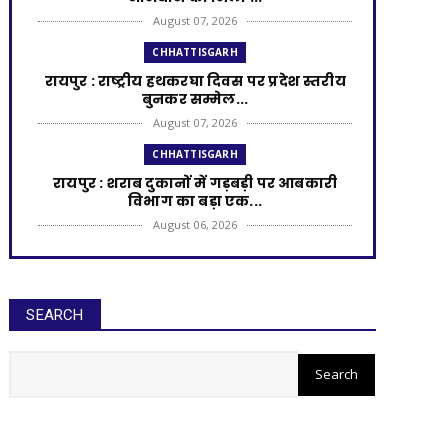
August 07, 2026
CHHATTISGARH
रायपुर : राष्ट्रीय हथकरघा दिवस पर प्रदेश स्तरीय
बुनकर सम्मेल...
August 07, 2026
CHHATTISGARH
रायपुर : शराब दुकानों में गड़बड़ी पर आबकारी
विभाग का बड़ा एक...
August 06, 2026
CHHATTISGARH
रायपुर : विकसित छत्तीसगढ़ की मजबूत नींव के
लिए पोषण एवं बाल ...
SEARCH
August 06, 2026
रायपुर : आरसीसी नालियों के निर्माण
CHHATTISGARH
के लिए 99.25 लाख मंजूर
​रायपुर : ​छत्तीसगढ़ में खरीफ फसलों का डिजिटल
'एक्स-रे'
August 06, 2026