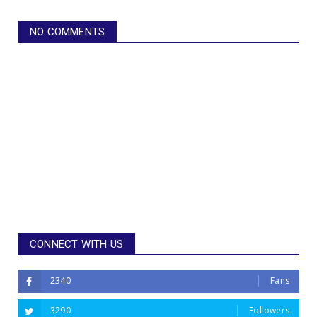
NO COMMENTS
CONNECT WITH US
2340
Fans
3290
Followers