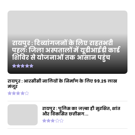
का कि...
July 30, 2026
CHHATTISGARH
रायपुर : आरसीसी नालियों के निर्माण के लिए 99.25
लाख मंजूर
July 30, 2026
रायपुर : दिव्यांगजनों के लिए राहतभरी
CHHATTISGARH
पहलः जिला अस्पतालों में यूडीआईडी कार्ड
शिविर से योजनाओं तक आसान पहुंच
रायपुर : धरती आबा जनजातीय ग्राम उत्कर्ष अभियान
के तहत प्रदेश...
July 30, 2026
CHHATTISGARH
रायपुर : आरसीसी नालियों के निर्माण के लिए 99.25 लाख
मंजूर
रायपुर : बैटरी चालित ट्राइसाइकिल से बदली जिंदगी:
मोहला के हि...
July 28, 2026
रायपुर : पुलिस का जज़्बा ही सुरक्षित, शांत
और विकसित छत्तीसग...