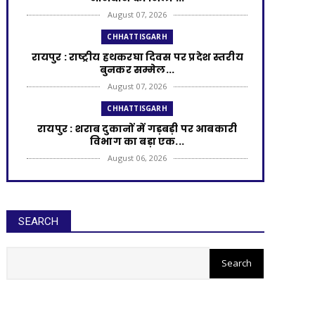
August 07, 2026
CHHATTISGARH
रायपुर : राष्ट्रीय हथकरघा दिवस पर प्रदेश स्तरीय
बुनकर सम्मेल...
August 07, 2026
CHHATTISGARH
रायपुर : शराब दुकानों में गड़बड़ी पर आबकारी
विभाग का बड़ा एक...
August 06, 2026
CHHATTISGARH
रायपुर : विकसित छत्तीसगढ़ की मजबूत नींव के
लिए पोषण एवं बाल ...
SEARCH
August 06, 2026
रायपुर : आरसीसी नालियों के निर्माण
CHHATTISGARH
के लिए 99.25 लाख मंजूर
​रायपुर : ​छत्तीसगढ़ में खरीफ फसलों का डिजिटल
'एक्स-रे'
August 06, 2026