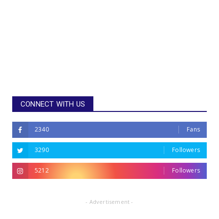
CONNECT WITH US
2340
Fans
3290
Followers
5212
Followers
- Advertisement -