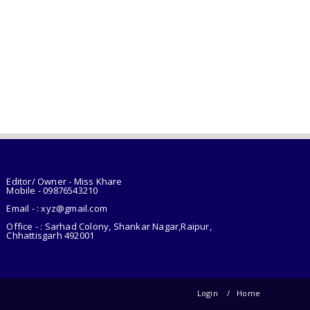
Editor/ Owner - Miss Khare
Mobile - 098765
43210
Email - : xyz@gmail.com
Office - : Sarhad Colony, Shankar Nagar,Raipur,
Chhattisgarh 492001
Login
Home