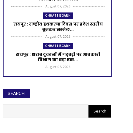
August 07, 2026
CHHATTISGARH
रायपुर : राष्ट्रीय हथकरघा दिवस पर प्रदेश स्तरीय
बुनकर सम्मेल...
August 07, 2026
CHHATTISGARH
रायपुर : शराब दुकानों में गड़बड़ी पर आबकारी
विभाग का बड़ा एक...
August 06, 2026
CHHATTISGARH
रायपुर : विकसित छत्तीसगढ़ की मजबूत नींव के
लिए पोषण एवं बाल ...
SEARCH
August 06, 2026
रायपुर : आरसीसी नालियों के निर्माण
CHHATTISGARH
के लिए 99.25 लाख मंजूर
​रायपुर : ​छत्तीसगढ़ में खरीफ फसलों का डिजिटल
'एक्स-रे'
August 06, 2026