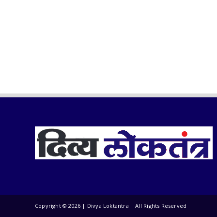
Copyright ©
2026 | Divya Loktantra | All Rights Reserved