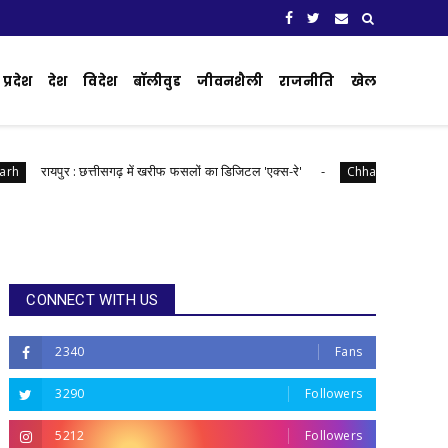
प्रदेश
देश
विदेश
बॉलीवुड
जीवनशैली
राजनीति
खेल
यपुर : ​छत्तीसगढ़ में खरीफ फसलों का डिजिटल 'एक्स-रे'
रायपुर : मुख्य
Chhattisgarh
CONNECT WITH US
2340
Fans
3290
Followers
5212
Followers