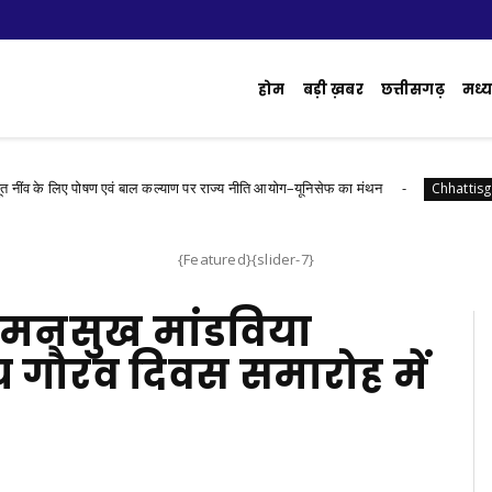
होम
बड़ी ख़बर
छत्तीसगढ़
मध्य 
लिए पोषण एवं बाल कल्याण पर राज्य नीति आयोग–यूनिसेफ का मंथन
​रा
Chhattisgarh
{Featured}{slider-7}
 डॉ. मनसुख मांडविया
 गौरव दिवस समारोह में